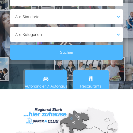
Alle Standorte
Alle Kategorien
Suchen
Autohändler / Autohaus
Restaurants
Baugewerbe
Immobilien