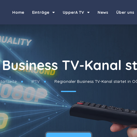
Home
Einträge
UpperA TV
News
Über uns
 Business TV-Kanal st
Startseite
IPTV
Regionaler Business TV-Kanal startet in O