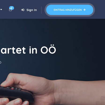
0
Sign In
EINTRAG HINZUFÜGEN
artet in OÖ
Ö