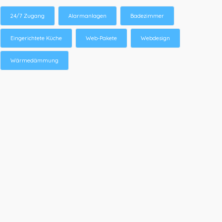
24/7 Zugang
Alarmanlagen
Badezimmer
Eingerichtete Küche
Web-Pakete
Webdesign
Wärmedämmung