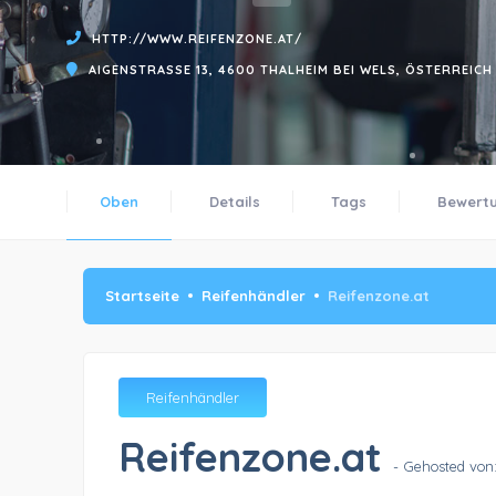
HTTP://WWW.REIFENZONE.AT/
AIGENSTRASSE 13, 4600 THALHEIM BEI WELS, ÖSTERREICH
Oben
Details
Tags
Bewert
Startseite
Reifenhändler
Reifenzone.at
Reifenhändler
Reifenzone.at
- Gehosted von