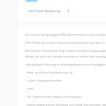
Noch keine Bewertung
1
Wir führen alle gängigen PKW Reifenmarken vom Low Bud
TOP Preise durch eine Vielzahl an Lieferanten aus dem In-
Mit unserer Hausmarke Jinyu haben wir einen ausgewogen
Winter als auch im Sommer und das zu einem sehr günstig
Jahrelange Erfahrung im Montagebereich durch langjäh
– PKW, auch Run Flat Reifen bis 24“
– LLKW, Transporterreifen
– LKW
– AS, Traktorreifen, Radial und Diagonal
– Motorradbereifung, Montage auf Felge und wuchten, ab