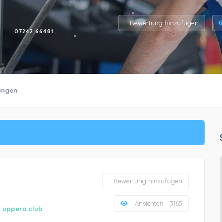
Bewertung hinzufügen
07242 66481
ungen
Bewertung hinzufügen
Ansichten - 3165
:
uppera.club