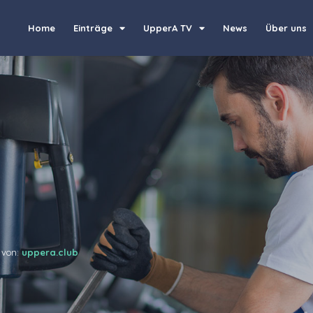
Home
Einträge
UpperA TV
News
Über uns
 von:
uppera.club