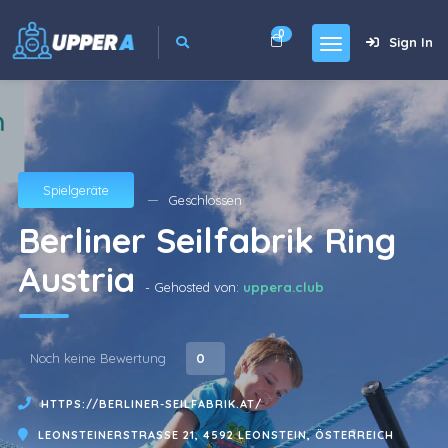
0
Sign In
Spielgeräte
Geschlossen
Berliner Seilfabrik Ring
Austria
- Gehosted von:
uppera.club
Noch keine Bewertung
0
HTTPS://BERLINER-SEILFABRIK.AT/
LEONSTEINERSTRASSE 21, 4592 LEONSTEIN, ÖSTERREICH