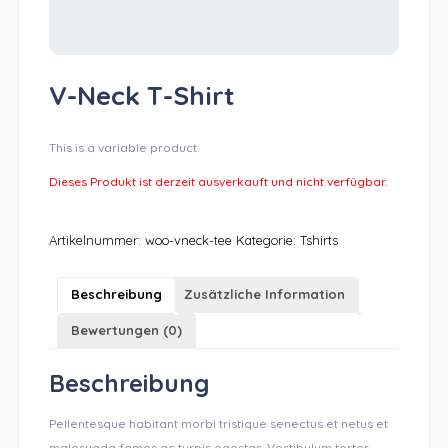
V-Neck T-Shirt
This is a variable product.
Dieses Produkt ist derzeit ausverkauft und nicht verfügbar.
Artikelnummer:
woo-vneck-tee
Kategorie:
Tshirts
Beschreibung
Zusätzliche Information
Bewertungen (0)
Beschreibung
Pellentesque habitant morbi tristique senectus et netus et
malesuada fames ac turpis egestas. Vestibulum tortor