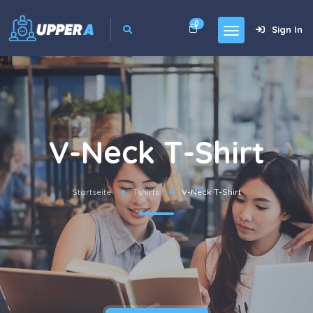
0
Sign In
V-Neck T-Shirt
Startseite
Tshirts
V-Neck T-Shirt