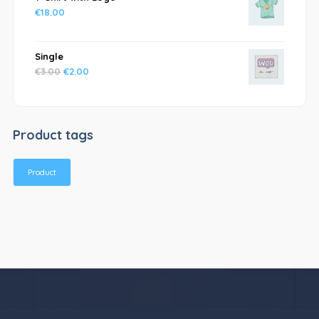
€
18.00
Single
€
3.00
€
2.00
Product tags
Product