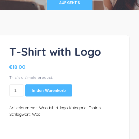
AUF GEHT'S
T-Shirt with Logo
€
18.00
This is a simple product.
T-
In den Warenkorb
Shirt
with
Logo
Artikelnummer:
Woo-tshirt-logo
Kategorie:
Tshirts
Menge
Schlagwort:
Woo