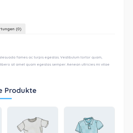
tungen (0)
malesuada fames ac turpis egestas. Vestibulum tortor quam,
u libero sit amet quam egestas semper. Aenean ultricies mi vitae
e Produkte