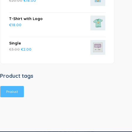
€
20.00
€
18.00
T-Shirt with Logo
€
18.00
Single
€
3.00
€
2.00
Product tags
Product