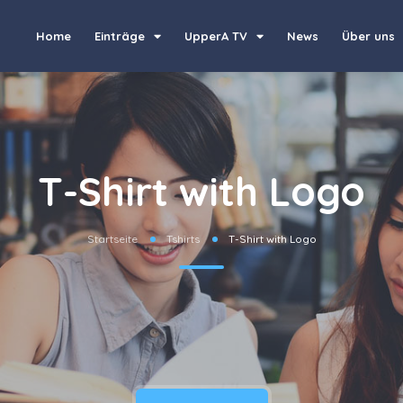
Home
Einträge
UpperA TV
News
Über uns
T-Shirt with Logo
Startseite
Tshirts
T-Shirt with Logo