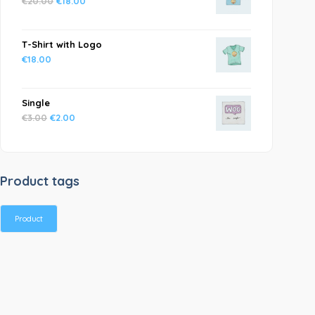
€
20.00
€
18.00
T-Shirt with Logo
€
18.00
Single
€
3.00
€
2.00
Product tags
Product