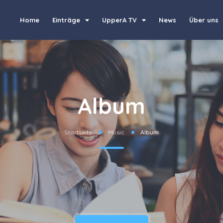
Home
Einträge
UpperA TV
News
Über uns
Album
Startseite
Music
Album