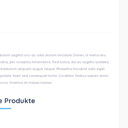
bulum sagittis orci ac odio dictum tincidunt. Donec ut metus leo.
ostra, per inceptos himenaeos. Sed luctus, dui eu sagittis sodales,
. Vestibulum aliquam augue neque. Phasellus tincidunt odio eget
ulputate. Nam sed consequat tortor. Curabitur finibus sapien dolor.
 purus. Vivamus et massa massa.
e Produkte