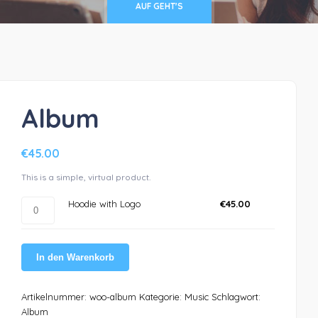
AUF GEHT'S
Album
€
45.00
This is a simple, virtual product.
Hoodie
Hoodie with Logo
€
45.00
with
Logo
Menge
In den Warenkorb
Artikelnummer:
woo-album
Kategorie:
Music
Schlagwort:
Album