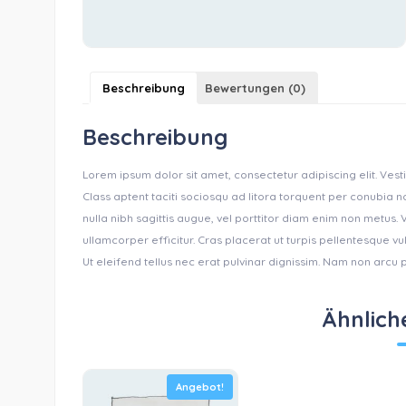
Beschreibung
Bewertungen (0)
Beschreibung
Lorem ipsum dolor sit amet, consectetur adipiscing elit. Vesti
Class aptent taciti sociosqu ad litora torquent per conubia n
nulla nibh sagittis augue, vel porttitor diam enim non metus
ullamcorper efficitur. Cras placerat ut turpis pellentesque v
Ut eleifend tellus nec erat pulvinar dignissim. Nam non arcu
Ähnlich
Angebot!