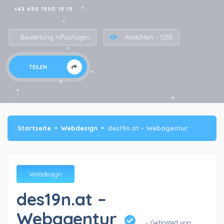
+43 699 1990 19 19
Bewertung hinzufügen
Ansichten - 1255
TEILEN
Startseite
Webdesign
des19n.at – Webagentur
Webdesign
des19n.at –
Webagentur
- Gehosted von: