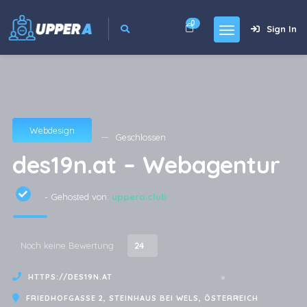
0
Sign In
Webdesign
Geschlossen
des19n.at – Webagentur
- Gehosted von:
uppera.club
Noch keine Bewertung
24
HTTPS://DES19N.AT
FRIEDHOFGASSE 2, STEINHAUS BEI WELS, ÖSTERREICH