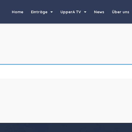
Home
Einträge
UpperA TV
News
Über uns